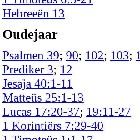
Hebreeën 13
Oudejaar
Psalmen 39
;
90
;
102
;
103
;
Prediker 3
;
12
Jesaja 40:1-11
Matteüs 25:1-13
Lucas 17:20-37
;
19:11-27
1 Korintiërs 7:29-40
1 Timoteüs 1:1-17