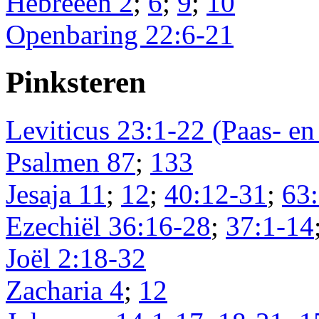
Hebreeën 2
;
6
;
9
;
10
Openbaring 22:6-21
Pinksteren
Leviticus 23:1-22 (Paas- en 
Psalmen 87
;
133
Jesaja 11
;
12
;
40:12-31
;
63
Ezechiël 36:16-28
;
37:1-14
Joël 2:18-32
Zacharia 4
;
12