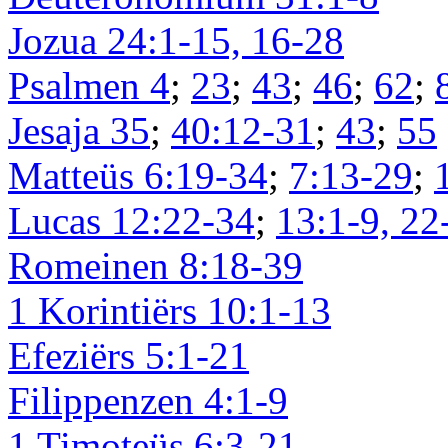
Jozua 24:1-15, 16-28
Psalmen 4
;
23
;
43
;
46
;
62
;
Jesaja 35
;
40:12-31
;
43
;
55
Matteüs 6:19-34
;
7:13-29
;
Lucas 12:22-34
;
13:1-9, 22
Romeinen 8:18-39
1 Korintiërs 10:1-13
Efeziërs 5:1-21
Filippenzen 4:1-9
1 Timoteüs 6:3-21