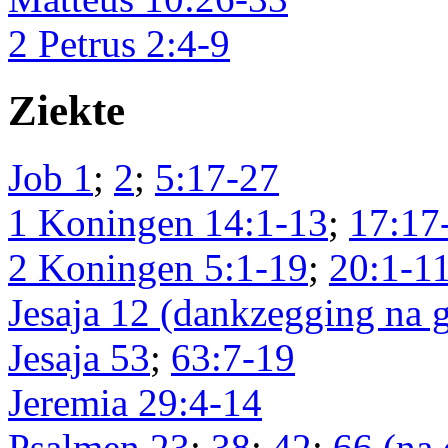
2 Petrus 2:4-9
Ziekte
Job 1
;
2
;
5:17-27
1 Koningen 14:1-13
;
17:17
2 Koningen 5:1-19
;
20:1-1
Jesaja 12 (dankzegging na 
Jesaja 53
;
63:7-19
Jeremia 29:4-14
Psalmen 23
;
38
;
42
;
66 (na 