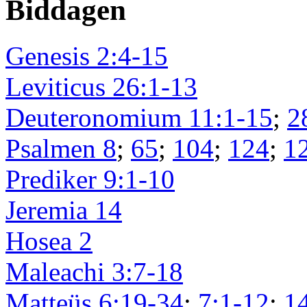
Biddagen
Genesis 2:4-15
Leviticus 26:1-13
Deuteronomium 11:1-15
;
2
Psalmen 8
;
65
;
104
;
124
;
1
Prediker 9:1-10
Jeremia 14
Hosea 2
Maleachi 3:7-18
Matteüs 6:19-34
;
7:1-12
;
1