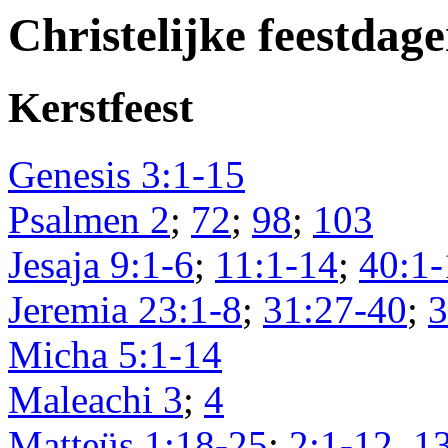
Christelijke feestdag
Kerstfeest
Genesis 3:1-15
Psalmen 2
;
72
;
98
;
103
Jesaja 9:1-6
;
11:1-14
;
40:1-
Jeremia 23:1-8
;
31:27-40
;
3
Micha 5:1-14
Maleachi 3
;
4
Matteüs 1:18-25
;
2:1-12, 1