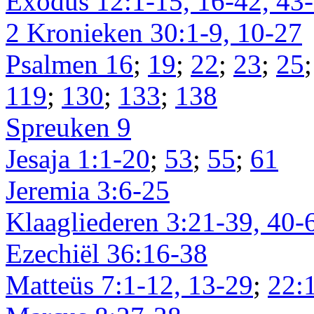
Exodus 12:1-15, 16-42, 43
2 Kronieken 30:1-9, 10-27
Psalmen 16
;
19
;
22
;
23
;
25
119
;
130
;
133
;
138
Spreuken 9
Jesaja 1:1-20
;
53
;
55
;
61
Jeremia 3:6-25
Klaagliederen 3:21-39, 40-
Ezechiël 36:16-38
Matteüs 7:1-12, 13-29
;
22: