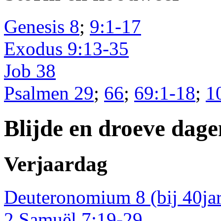
Genesis 8
;
9:1-17
Exodus 9:13-35
Job 38
Psalmen 29
;
66
;
69:1-18
;
1
Blijde en droeve dage
Verjaardag
Deuteronomium 8 (bij 40jar
2 Samuël 7:19-29